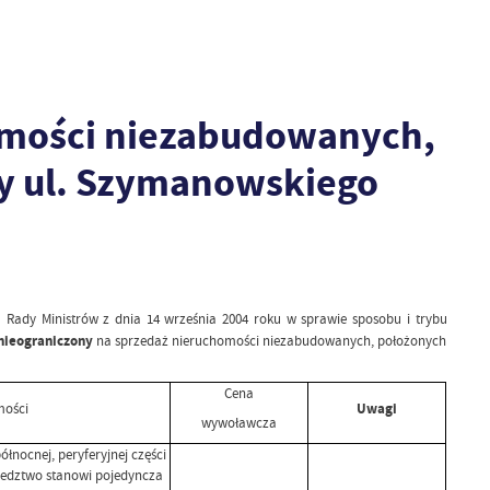
homości niezabudowanych,
zy ul. Szymanowskiego
a Rady Ministrów z dnia 14 września 2004 roku w sprawie sposobu i trybu
nieograniczony
na sprzedaż nieruchomości niezabudowanych, położonych
Cena
mości
Uwagi
wywoławcza
łnocnej, peryferyjnej części
iedztwo stanowi pojedyncza