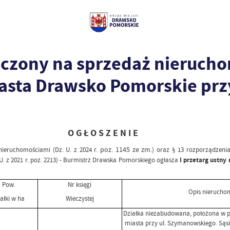
niczony na sprzedaż nieruc
iasta Drawsko Pomorskie pr
O G Ł O S Z E N I E
poz. 1145 ze zm.
nieruchomościami (Dz. U. z 2024 r.
) oraz § 13 rozporządzeni
 z 2021 r. poz. 2213) - Burmistrz Drawska Pomorskiego ogłasza
I
przetarg ustny 
Pow.
Nr księgi
Opis nierucho
iałki w ha
Wieczystej
Działka niezabudowana, położona w pó
miasta przy ul. Szymanowskiego. Sąs