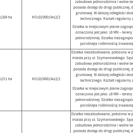
zabudowa jednorodzinna i wolne ter
posiada dostęp do drogi publicznej, 
gruntowej. W dalszej odległości dos
,1269 ha
KO1D/00013412/2
technicznego. Kształt regularny 
Działka w miejscowym planie zagosp
oznaczona jest jako: 18 MN – tere
jednorodzinnej. Działka niezagosp
porośnięta roślinnością trawiast
Działka niezabudowana, położona w pó
miasta przy ul. Szymanowskiego. Sąs
zabudowa jednorodzinna i wolne ter
posiada dostęp do drogi publicznej, 
gruntowej. W dalszej odległości dos
,1271 ha
KO1D/00013412/2
technicznego. Kształt regularny 
Działka w miejscowym planie zagosp
oznaczona jest jako: 18 MN – tere
jednorodzinnej. Działka niezagosp
porośnięta roślinnością trawiast
Działka niezabudowana, położona w pó
miasta przy ul. Szymanowskiego. Sąs
zabudowa jednorodzinna i wolne ter
posiada dostęp do drogi publicznej, 