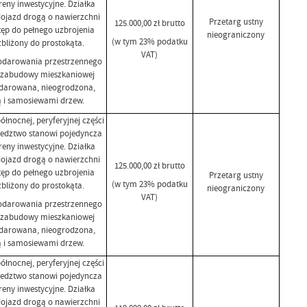
eny inwestycyjne. Działka
dojazd drogą o nawierzchni
Przetarg ustny
125.000,00 zł brutto
tęp do pełnego uzbrojenia
nieograniczony
(w tym 23% podatku
zbliżony do prostokąta.
VAT)
odarowania przestrzennego
ny zabudowy mieszkaniowej
odarowana, nieogrodzona,
ą i samosiewami drzew.
łnocnej, peryferyjnej części
iedztwo stanowi pojedyncza
eny inwestycyjne. Działka
dojazd drogą o nawierzchni
125.000,00 zł brutto
tęp do pełnego uzbrojenia
Przetarg ustny
(w tym 23% podatku
zbliżony do prostokąta.
nieograniczony
VAT)
odarowania przestrzennego
ny zabudowy mieszkaniowej
odarowana, nieogrodzona,
ą i samosiewami drzew.
łnocnej, peryferyjnej części
iedztwo stanowi pojedyncza
eny inwestycyjne. Działka
dojazd drogą o nawierzchni