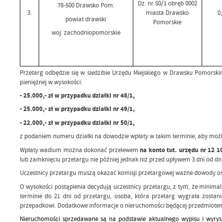
Dz. nr 50/1 obręb 0002
78-500 Drawsko Pom.
3.
miasta Drawsko
0
powiat drawski
Pomorskie
woj. zachodniopomorskie
Przetarg odbędzie się w siedzibie Urzędu Miejskiego w Drawsku Pomorskim
pieniężnej w wysokości:
- 25.000,- zł w przypadku działki nr 48/1,
- 25.000,- zł w przypadku działki nr 49/1,
- 22.000,- zł w przypadku działki nr 50/1,
z podaniem numeru działki na dowodzie wpłaty w takim terminie, aby możl
Wpłaty wadium można dokonać przelewem
na konto tut. urzędu nr 12 
lub zamknięciu przetargu nie później jednak niż przed upływem 3 dni od 
Uczestnicy przetargu muszą okazać komisji przetargowej ważne dowody os
O
wysokości postąpienia decydują uczestnicy przetargu, z tym, że minima
terminie do 21 dni od przetargu, osoba, która przetarg wygrała zosta
przepadkowi. Dodatkowe informacje o nieruchomości będącej przedmiotem 
Nieruchomości sprzedawane są na podstawie aktualnego wypisu i wyry