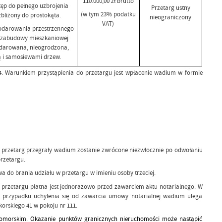
110.000,00 zł brutto
tęp do pełnego uzbrojenia
Przetarg ustny
(w tym 23% podatku
zbliżony do prostokąta.
nieograniczony
VAT)
odarowania przestrzennego
ny zabudowy mieszkaniowej
odarowana, nieogrodzona,
ą i samosiewami drzew.
4. Warunkiem przystąpienia do przetargu jest wpłacenie wadium w formie
przetarg przegrały wadium zostanie zwrócone niezwłocznie po odwołaniu
rzetargu.
do brania udziału w przetargu w imieniu osoby trzeciej.
w przetargu płatna jest jednorazowo przed zawarciem aktu notarialnego. W
 W przypadku uchylenia się od zawarcia umowy notarialnej wadium ulega
rskiego 41 w pokoju nr 111.
Pomorskim. Okazanie punktów granicznych nieruchomości może nastąpić