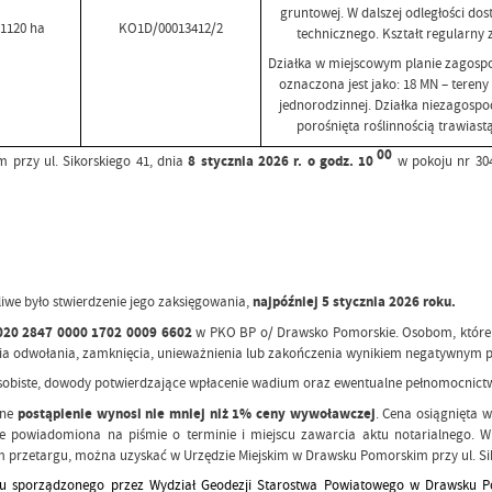
gruntowej. W dalszej odległości dos
,1120 ha
KO1D/00013412/2
technicznego. Kształt regularny 
Działka w miejscowym planie zagosp
oznaczona jest jako: 18 MN – tere
jednorodzinnej. Działka niezagosp
porośnięta roślinnością trawiast
00
 przy ul. Sikorskiego 41, dnia
8 stycznia
2026 r. o godz. 10
w pokoju nr 30
iwe było stwierdzenie jego zaksięgowania,
najpóźniej 5 stycznia 2026 roku.
1020 2847 0000 1702 0009 6602
w PKO BP o/ Drawsko Pomorskie. Osobom, które 
dnia odwołania, zamknięcia, unieważnienia lub zakończenia wynikiem negatywnym p
obiste, dowody potwierdzające wpłacenie wadium oraz ewentualne pełnomocnictwa 
lne
postąpienie wynosi nie mniej niż 1% ceny wywoławczej
. Cena osiągnięta 
nie powiadomiona na piśmie o terminie i miejscu zawarcia aktu notarialnego.
przetargu, można uzyskać w Urzędzie Miejskim w Drawsku Pomorskim przy ul. Siko
su sporządzonego przez Wydział Geodezji Starostwa Powiatowego w Drawsku 