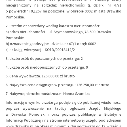
nieograniczony na sprzedaż nieruchomości tj. działki nr 47/1
o powierzchni 0,1267 ha położonej w obrębie 0002 miasta Drawsko
Pomorskie.
2. Przedmiot sprzedaży według katastru nieruchomości:
a) adres nieruchomości – ul. Szymanowskiego, 78-500 Drawsko
Pomorskie
b) oznaczenie geodezyjne - działka nr 47/1 obręb 0002
c) nr księgi wieczystej – KO1D/00013412/2
3. Liczba osób dopuszczonych do przetargu: 2
4. Liczba osób niedopuszczonych do przetargu: 0
5. Cena wywoławcza: 125.000,00 zł brutto
6. Najwyższa cena osiągnięta w przetargu: 126.250,00 zł brutto
7. Nabywcą nieruchomości został: Hanna Szumilas
Informację o wyniku przetargu podaje się do publicznej wiadomości
poprzez wywieszenie na tablicy ogłoszeń Urzędu Miejskiego
w Drawsku Pomorskim oraz poprzez publikację w Biuletynie
Informacji Publicznej i na stronie internetowej urzędu pod adresem
www.drawsko.pl na okres minimum 7 dni począwszy od 12 września