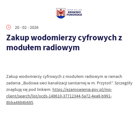
20 - 02 - 2026
Zakup wodomierzy cyfrowych z
modułem radiowym
Zakup wodomierzy cyfrowych z modułem radiowym w ramach
zadania „Budowa sieci kanalizacji sanitarnej w m. Przytoń”. Szczegóły
znajdują się pod linkiem:
https://ezamowienia.gov.pl/mp-
client/search/list/ocds-148610-37712344-5a72-4ea8-b991-
8bba4884b685
.