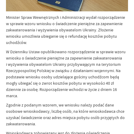
Minister Spraw Wewnętrznych i Administracji wydał rozporządzenie
w sprawie wzoru wniosku o świadczenie pieniężne za zapewnienie
zakwaterowania i wyżywienia obywatelom Ukrainy. Złożenie
wniosku umożliwia ubieganie się o refundację kosztów pobytu
uchodźców.
W Dzienniku Ustaw opublikowano rozporządzenie w sprawie wzoru
wniosku o świadczenie pieniężne za zapewnienie zakwaterowania
i wyżywienia obywatelom Ukrainy przybywającym na terytorium
Rzeczypospolitej Polskiej w związku z działaniami wojennymi. Na
podstawie wniosku osoby udzielające gościny uchodźcom będą
mogły ubiegać się o zwrot kosztów pobytu w wysokości 40 zł
dziennie za osobę. Rozporządzenie wchodzi w życie z dniem 16
marca.
Zgodnie z podanym wzorem, we wniosku należy podać dane
osobowe wnioskodawcy, liczbę osób, na które wnioskodawca chce
uzyskać świadczenie oraz adres miejsca pobytu osób przyjętych do
zakwaterowania.
Wnioskodawca zobowiązany jest do złożenia oświadczenia,