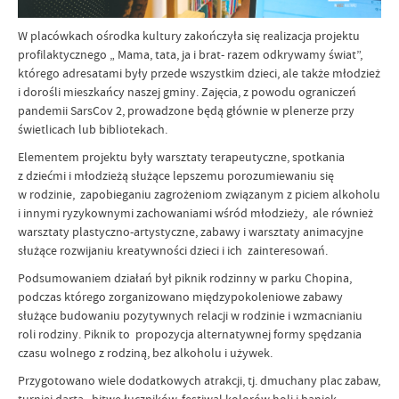
W placówkach ośrodka kultury zakończyła się realizacja projektu
profilaktycznego „ Mama, tata, ja i brat- razem odkrywamy świat”,
którego adresatami były przede wszystkim dzieci, ale także młodzież
i dorośli mieszkańcy naszej gminy. Zajęcia, z powodu ograniczeń
pandemii SarsCov 2, prowadzone będą głównie w plenerze przy
świetlicach lub bibliotekach.
Elementem projektu były warsztaty terapeutyczne, spotkania
z dziećmi i młodzieżą służące lepszemu porozumiewaniu się
w rodzinie, zapobieganiu zagrożeniom związanym z piciem alkoholu
i innymi ryzykownymi zachowaniami wśród młodzieży, ale również
warsztaty plastyczno-artystyczne, zabawy i warsztaty animacyjne
służące rozwijaniu kreatywności dzieci i ich zainteresowań.
Podsumowaniem działań był piknik rodzinny w parku Chopina,
podczas którego zorganizowano międzypokoleniowe zabawy
służące budowaniu pozytywnych relacji w rodzinie i wzmacnianiu
roli rodziny. Piknik to propozycja alternatywnej formy spędzania
czasu wolnego z rodziną, bez alkoholu i używek.
Przygotowano wiele dodatkowych atrakcji, tj. dmuchany plac zabaw,
turniej darta, bitwę łuczników, festiwal kolorów holi i baniek