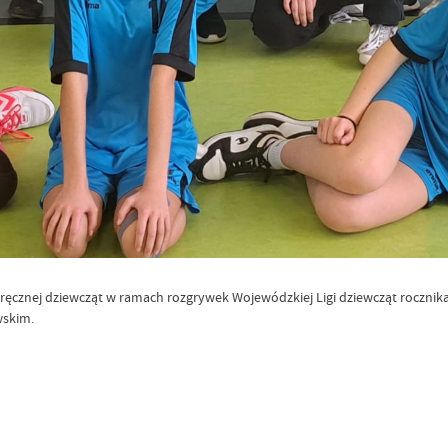
łki ręcznej dziewcząt w ramach rozgrywek Wojewódzkiej Ligi dziewcząt roczn
wskim.