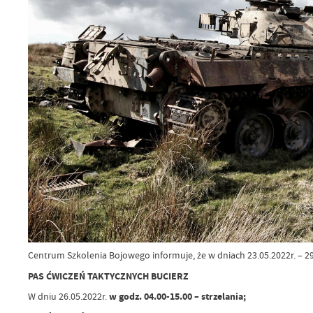
Centrum Szkolenia Bojowego informuje, że w dniach 23.05.2022r. – 2
PAS ĆWICZEŃ TAKTYCZNYCH BUCIERZ
W dniu 26.05.2022r.
w godz. 04.00-15.00 –
strzelania;