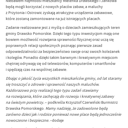
Niebawem najmłodsi mieszkańcy Mielenka Drawskiego i Jankowa
będą mogli korzystać z nowych placów zabaw, a maluchy
z Przytonia i Ostrowic zyskają atrakcyjne urządzenia zabawowe,
które zostaną zamontowane na już istniejących placach.
Zadanie realizowane jest z myślą o dzieciach zamieszkujących teren
gminy Drawsko Pomorskie. Dzięki tego typu inwestycjom mają one
bowiem możliwość rozwijania sprawności fizycznej oraz uczą się
poprawnych relacji społecznych poznając pierwsze zasad
odpowiedzialności za bezpieczeństwo swoje oraz swoich koleżanek
i kolegów. Ponadto dzięki takim barwnym i kreatywnym miejscom
chętniej odrywają się od telewizorów, komputerów i smartfonów
i spędzają czas na wspólnej zabawie.
Dbając o jakość życia wszystkich mieszkańców gminy, od lat staramy
się troszczyć o zdrowie i sprawność naszych maluchów.
Każdorazowo przy realizacji tego typu zadań stawiamy
na rozwiązania, które zachęcają do rozwoju i kreatywnej zabawy
na świeżym powietrzy.
– podkreśla Krzysztof Czerwiński Burmistrz
Drawska Pomorskiego.
Mamy nadzieję, że zadowolone będą
zarówno dzieci jak i rodzice ponieważ nowe place będą jednocześnie
nowoczesne i bezpieczne.
–dodaje