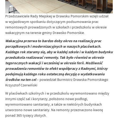
Przedstawiciele Rady Miejskiej w Drawsku Pomorskim wzięli udział
w wyjazdowym spotkaniu dotyczącym podsumowania prac
remontowych prowadzonych w szkołach i przedszkolu w okresie
wakacyjnym na terenie gminy Drawsko Pomorskie.
Wakacyjna przerwa to bardzo doby okres na realizację prac
porządkowych i modernizacyjnych w naszych placówkach.
Każdego rok staramy się, aby w każdej szkole i w każdym budynku
przedszkola realizować remonty. Tak było również w okresie
tegorocznych wakacji i wcześniej w okresie ferii. Możliwość
prowadzenia remontów to efekt współpracy z Radnymi, którzy
podejmują każdego roku ostateczną decyzję o wydatkowaniu
środków na ten cel
– powiedział Burmistrz Drawska Pomorskiego
Krzysztof Czerwiński
W placówkach szkolnych i w przedszkolu wyremontowano między
innymi część sal i korytarzy, położono nowe podłogi,
wyremontowano sanitariaty, a także w niektórych budynkach
utworzono nowe sanitariaty. Na remonty przeznaczono kwotę
ponad 365 tysięcy złotych.