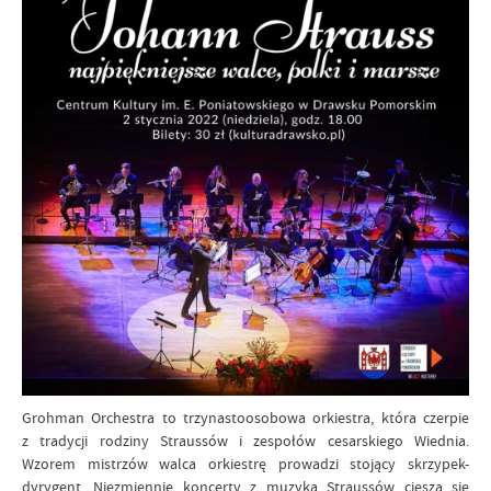
Grohman Orchestra to trzynastoosobowa orkiestra, która czerpie
z tradycji rodziny Straussów i zespołów cesarskiego Wiednia.
Wzorem mistrzów walca orkiestrę prowadzi stojący skrzypek-
dyrygent. Niezmiennie koncerty z muzyką Straussów cieszą się