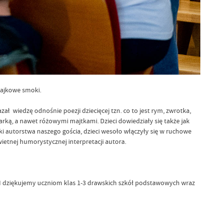
 bajkowe smoki.
 wiedzę odnośnie poezji dziecięcej tzn. co to jest rym, zwrotka,
ką, a nawet różowymi majtkami. Dzieci dowiedziały się także jak
ki autorstwa naszego gościa, dzieci wesoło włączyły się w ruchowe
wietnej humorystycznej interpretacji autora.
ziękujemy uczniom klas 1-3 drawskich szkół podstawowych wraz