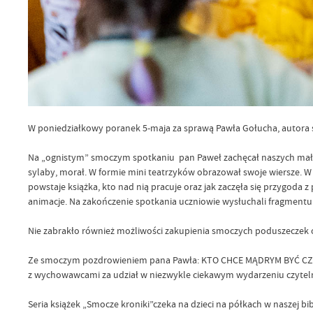
W poniedziałkowy poranek 5-maja za sprawą Pawła Gołucha, autora ser
Na „ognistym” smoczym spotkaniu pan Paweł zachęcał naszych małych 
sylaby, morał. W formie mini teatrzyków obrazował swoje wiersze. W
powstaje książka, kto nad nią pracuje oraz jak zaczęła się przygoda
animacje. Na zakończenie spotkania uczniowie wysłuchali fragmentu pi
Nie zabrakło również możliwości zakupienia smoczych poduszeczek o
Ze smoczym pozdrowieniem pana Pawła: KTO CHCE MĄDRYM BYĆ CZŁ
z wychowawcami za udział w niezwykle ciekawym wydarzeniu czytel
Seria książek „Smocze kroniki”czeka na dzieci na półkach w naszej b