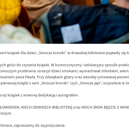
ii książek dla dzieci „Smocze kroniki” w drawskiej bibliotece pojawiły się
gości do czytania książek. W humorystyczny i edukacyjny sposób przekazał
 smoczym przebraniu straszył dzieci smokami, wymachiwał młotkiem, wiertar
 z pisaniem pana Pawła. Przy dźwiękach gitary oraz wesołej rymowanej piosen
erwszej książki z serii „Smocze kroniki” czyli „Smocze jajo”, oczywiście w ś
raz książek z imienną dedykacją i autografem.
OWIEKIEM, NIECH ODWIEDZA BIBLIOTEKĘ oraz NIECH SMOK BĘDZIE Z WAMI d
niczym.
ibliotece, zapraszamy do wypożyczania.