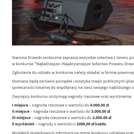
Starosta Drawski serdecznie zaprasza wszystkie sołectwa z terenu p
w konkursie "Najładniejsze i Najaktywniejsze Sołectwo Powiatu Draw
Zgłoszenia do udziału w konkursie należy składać w formie pisemnej 
Oceniane będą zarówno porządek i estetyka miejsc publicznych (placów,
społeczności lokalnej do współpracy na rzecz swojego najbliższego
Zwycięzcy konkursu otrzymają nagrody rzeczowe oraz wyróżnienia:
I miejsce
– nagroda rzeczowa o wartości do
4.000.00 zł
.
II miejsce
– nagroda rzeczowa o wartości do
3.000.00 zł
.
III miejsce
– nagroda rzeczowa o wartości do
2.000.00 zł
.
5 wyróżnień
– nagrody o wartości o
1000,00 zł każda
.
Wszelkich dodatkowych informacji na temat konkursu udzielają pr