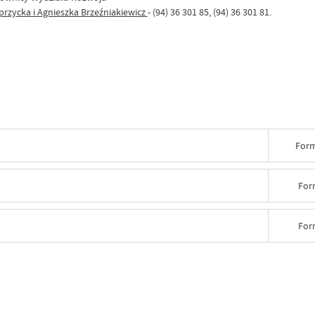
przycka i Agnieszka Brzeźniakiewicz
- (94) 36 301 85, (94) 36 301 81.
Form
For
For