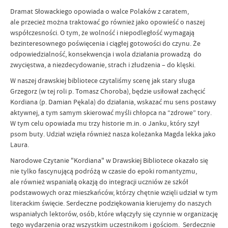
Dramat Słowackiego opowiada o walce Polaków z caratem,
ale przecież można traktować go również jako opowieść o naszej
współczesności. O tym, że wolność i niepodległość wymagają
bezinteresownego poświęcenia i ciągłej gotowości do czynu. Że
odpowiedzialność, konsekwencja i wola działania prowadzą do
zwycięstwa, a niezdecydowanie, strach i złudzenia – do klęski.
W naszej drawskiej bibliotece czytaliśmy scenę jak stary sługa
Grzegorz (w tej roli p. Tomasz Choroba), będzie usiłował zachęcić
Kordiana (p. Damian Pękala) do działania, wskazać mu sens postawy
aktywnej, a tym samym skierować myśli chłopca na “zdrowe” tory.
W tym celu opowiada mu trzy historie m.in. o Janku, który szył
psom buty. Udział wzięła również nasza koleżanka Magda lekka jako
Laura.
Narodowe Czytanie "Kordiana" w Drawskiej Bibliotece okazało się
nie tylko fascynującą podróżą w czasie do epoki romantyzmu,
ale również wspaniałą okazją do integracji uczniów ze szkół
podstawowych oraz mieszkańców, którzy chętnie wzięli udział w tym
literackim święcie. Serdeczne podziękowania kierujemy do naszych
wspaniałych lektorów, osób, które włączyły się czynnie w organizację
tego wydarzenia oraz wszystkim uczestnikom i gościom. Serdecznie