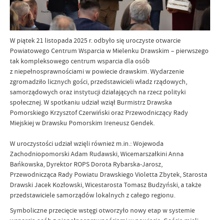
W piątek 21 listopada 2025 r. odbyło się uroczyste otwarcie
Powiatowego Centrum Wsparcia w Mielenku Drawskim – pierwszego
tak kompleksowego centrum wsparcia dla osób
z niepełnosprawnościami w powiecie drawskim. Wydarzenie
zgromadziło licznych gości, przedstawicieli władz rządowych,
samorządowych oraz instytucji działających na rzecz polityki
społecznej. W spotkaniu udział wziął Burmistrz Drawska
Pomorskiego Krzysztof Czerwiński oraz Przewodniczący Rady
Miejskiej w Drawsku Pomorskim Ireneusz Gendek.
W uroczystości udział wzięli również m.in.: Wojewoda
Zachodniopomorski Adam Rudawski, Wicemarszałkini Anna
Bańkowska, Dyrektor ROPS Dorota Rybarska-Jarosz,
Przewodnicząca Rady Powiatu Drawskiego Violetta Zbytek, Starosta
Drawski Jacek Kozłowski, Wicestarosta Tomasz Budzyński, a także
przedstawiciele samorządów lokalnych z całego regionu.
Symboliczne przecięcie wstęgi otworzyło nowy etap w systemie