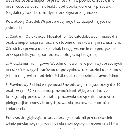
wsparcia osób z niepełnosprawnościami w powiecie. Goście mieli
możliwość zwiedzenia obiektu pod opieką kierownik placówki
Magdaleny Iwaniec oraz dyrektora Krystiana Ignacaka.
Powiatowy Ośrodek Wsparcia obejmuje trzy uzupełniające się
jednostki:
1. Centrum Opiekuńczo-Mieszkalne – 20 całodobowych miejsc dla
osób z niepełnosprawnością w stopniu umiarkowanym i znacznym.
Ośrodek zapewnia opiekę, rehabilitację, wsparcie terapeutyczne
oraz specjalistyczną pomoc psychologiczną i socjalną.
2. Mieszkania Treningowo-Wytchnieniowe – 6 w pełni wyposażonych
mieszkań służących zarówno odpoczynkowi dla rodzin i opiekunów,
jak i treningowi samodzielności dla osób z niepełnosprawnościami.
3. Powiatowy Zakład Aktywności Zawodowej – miejsca pracy dla 40
osób, w tym 32 z niepełnosprawnościami. W jego strukturze
funkcjonują: pracownia pralni, pracownia sprzątania, pracownia
pielęgnacji terenów zielonych, szwalnia, pracownia montażu
i rękodzieła.
Podczas drugiej części uroczystości głos zabrali przedstawiciele
władz powiatowych, a wydarzeniu towarzyszyła prezentacja filmu