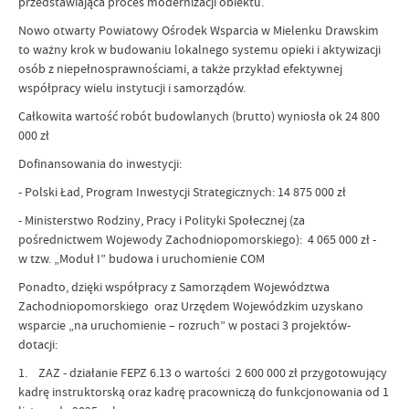
przedstawiająca proces modernizacji obiektu.
Nowo otwarty Powiatowy Ośrodek Wsparcia w Mielenku Drawskim
to ważny krok w budowaniu lokalnego systemu opieki i aktywizacji
osób z niepełnosprawnościami, a także przykład efektywnej
współpracy wielu instytucji i samorządów.
Całkowita wartość robót budowlanych (brutto) wyniosła ok 24 800
000 zł
Dofinansowania do inwestycji:
- Polski Ład, Program Inwestycji Strategicznych: 14 875 000 zł
- Ministerstwo Rodziny, Pracy i Polityki Społecznej (za
pośrednictwem Wojewody Zachodniopomorskiego): 4 065 000 zł -
w tzw. „Moduł I” budowa i uruchomienie COM
Ponadto, dzięki współpracy z Samorządem Województwa
Zachodniopomorskiego oraz Urzędem Wojewódzkim uzyskano
wsparcie „na uruchomienie – rozruch” w postaci 3 projektów-
dotacji:
1. ZAZ - działanie FEPZ 6.13 o wartości 2 600 000 zł przygotowujący
kadrę instruktorską oraz kadrę pracowniczą do funkcjonowania od 1