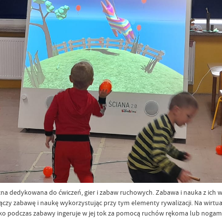
na dedykowana do ćwiczeń, gier i zabaw ruchowych. Zabawa i nauka z ich 
 łączy zabawę i naukę wykorzystując przy tym elementy rywalizacji. Na wir
ko podczas zabawy ingeruje w jej tok za pomocą ruchów rękoma lub nogam