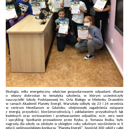
Ekologia, miks energetyczny, właściwe gospodarowanie odpadami, dbanie
o własny dobrostan to tematyka szkolenia, w którym uczestniczyły
nauczycielki Szkoły Podstawowej im. Orła Białego w Mielenku Drawskim
w ramach Akademii Planety Energii. Warsztaty odbyły się 23 i 24 września
w centrum Hevelianum w Gdańsku, obejmowały zagadnienia związane
z energią przyszłości, bioróżnorodnością i zakładaniem przyszkolnych łąk
kwietnych oraz sortowaniem i przetwarzaniem odpadów, m.in. zero west
i upcykling. Spotkanie prowadzone przez fizyka, p. Tomasza Rożka, było
nagrodą dla szkoły za zdobyte w ubiegłym roku szkolnym wyróżnienie w X
edycji ogólnopolskiego konkursu "Planeta Energii". Spośród 300 szkół z całej