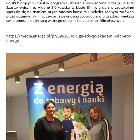
Polski biorących udział w programie, działania prowadzone przez p. Jolantę
Szustakiewicz i p. Aldonę Ziółkowską w klasie III i w grupie przedszkolnej
spotkały się z uznaniem organizatorów konkursu. Wiedza zdobyta zarówno
przez uczniów, jak i nauczycieli z pewnością zaowocuje w przyszłości większą
świadomością dotyczącą ważnego obecnie tematu zmian klimatycznych.
https://media.energa.pl/pr/696388/druga-edycja-akademii-planety-
energii