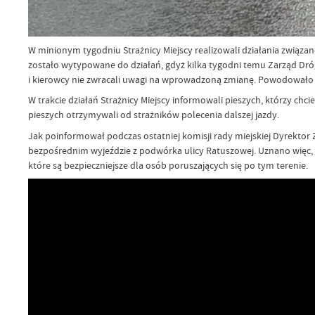
W minionym tygodniu Strażnicy Miejscy realizowali działania związan
zostało wytypowane do działań, gdyż kilka tygodni temu Zarząd Dr
i kierowcy nie zwracali uwagi na wprowadzoną zmianę. Powodowało t
W trakcie działań Strażnicy Miejscy informowali pieszych, którzy chci
pieszych otrzymywali od strażników polecenia dalszej jazdy.
Jak poinformował podczas ostatniej komisji rady miejskiej Dyrektor
bezpośrednim wyjeździe z podwórka ulicy Ratuszowej. Uznano więc, że 
które są bezpieczniejsze dla osób poruszających się po tym terenie.