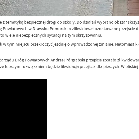
e z tematyką bezpiecznej drogi do szkoły. Do działań wybrano obszar skrzy
óg Powiatowych w Drawsku Pomorskim zlikwidował oznakowane przejście dla
o wiele niebezpiecznych sytuacji na tym skrzyżowaniu.
eli w tym miejscu przekroczyć jezdnię o wprowadzonej zmianie. Natomiast kie
 Zarządu Dróg Powiatowych Andrzej Półgrabski przejście zostało zlikwidow
lepszym rozwiązaniem będzie likwidacja przejścia dla pieszych. W bliskiej od