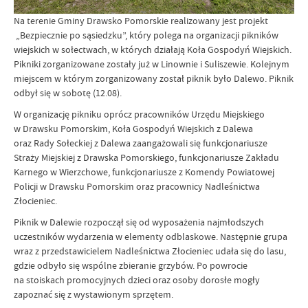
Na terenie Gminy Drawsko Pomorskie realizowany jest projekt
„Bezpiecznie po sąsiedzku”, który polega na organizacji pikników
wiejskich w sołectwach, w których działają Koła Gospodyń Wiejskich.
Pikniki zorganizowane zostały już w Linownie i Suliszewie. Kolejnym
miejscem w którym zorganizowany został piknik było Dalewo. Piknik
odbył się w sobotę (12.08).
W organizację pikniku oprócz pracowników Urzędu Miejskiego
w Drawsku Pomorskim, Koła Gospodyń Wiejskich z Dalewa
oraz Rady Sołeckiej z Dalewa zaangażowali się funkcjonariusze
Straży Miejskiej z Drawska Pomorskiego, funkcjonariusze Zakładu
Karnego w Wierzchowe, funkcjonariusze z Komendy Powiatowej
Policji w Drawsku Pomorskim oraz pracownicy Nadleśnictwa
Złocieniec.
Piknik w Dalewie rozpoczął się od wyposażenia najmłodszych
uczestników wydarzenia w elementy odblaskowe. Następnie grupa
wraz z przedstawicielem Nadleśnictwa Złocieniec udała się do lasu,
gdzie odbyło się wspólne zbieranie grzybów. Po powrocie
na stoiskach promocyjnych dzieci oraz osoby dorosłe mogły
zapoznać się z wystawionym sprzętem.