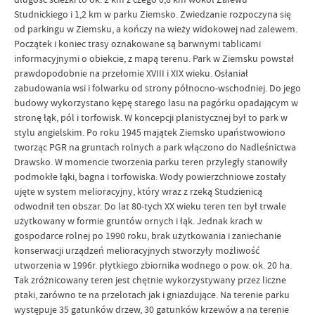
Studnickiego i 1,2 km w parku Ziemsko. Zwiedzanie rozpoczyna się
od parkingu w Ziemsku, a kończy na wieży widokowej nad zalewem.
Początek i koniec trasy oznakowane są barwnymi tablicami
informacyjnymi o obiekcie, z mapą terenu. Park w Ziemsku powstał
prawdopodobnie na przełomie XVIII i XIX wieku. Osłaniał
zabudowania wsi i folwarku od strony północno-wschodniej. Do jego
budowy wykorzystano kępę starego lasu na pagórku opadającym w
stronę łąk, pól i torfowisk. W koncepcji planistycznej był to park w
stylu angielskim. Po roku 1945 majątek Ziemsko upaństwowiono
tworząc PGR na gruntach rolnych a park włączono do Nadleśnictwa
Drawsko. W momencie tworzenia parku teren przyległy stanowiły
podmokłe łąki, bagna i torfowiska. Wody powierzchniowe zostały
ujęte w system melioracyjny, który wraz z rzeką Studzienicą
odwodnił ten obszar. Do lat 80-tych XX wieku teren ten był trwale
użytkowany w formie gruntów ornych i łąk. Jednak krach w
gospodarce rolnej po 1990 roku, brak użytkowania i zaniechanie
konserwacji urządzeń melioracyjnych stworzyły możliwość
utworzenia w 1996r. płytkiego zbiornika wodnego o pow. ok. 20 ha.
Tak zróżnicowany teren jest chętnie wykorzystywany przez liczne
ptaki, zarówno te na przelotach jak i gniazdujące. Na terenie parku
występuje 35 gatunków drzew, 30 gatunków krzewów a na terenie