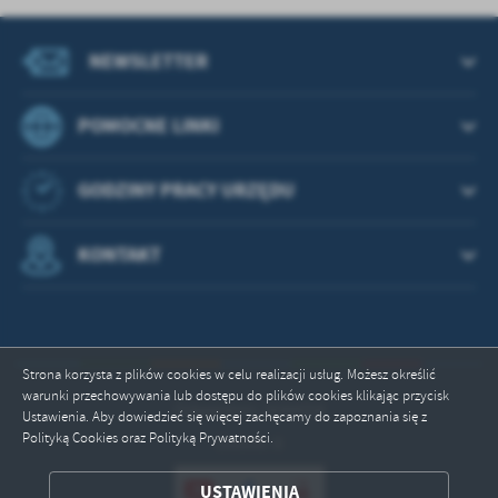
NEWSLETTER
POMOCNE LINKI
GODZINY PRACY URZĘDU
KONTAKT
Strona korzysta z plików cookies w celu realizacji usług. Możesz określić
warunki przechowywania lub dostępu do plików cookies klikając przycisk
Odwiedzin: 2644058
Ustawienia. Aby dowiedzieć się więcej zachęcamy do zapoznania się z
Polityką Cookies oraz Polityką Prywatności.
Online: 8
ZAPISZ WYBRANE
USTAWIENIA