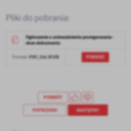
Pliki do pobrania:
Ogłoszenie o unieważnieniu postępowania -
skan dokumentu
PDF,
216.39 KB
POBIERZ
Format:
POWRÓT
POPRZEDNI
NASTĘPNY