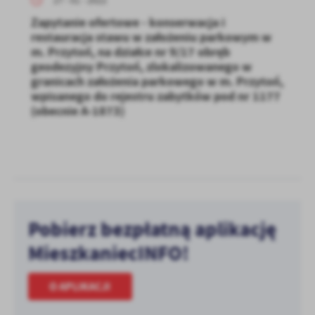
27 - 01 - 2022
Zapytanie ofertowe - konserwacja i
restauracja stawu w założeniu parkowym w
m. Przytoń, na działce nr 9/17 obręb
geodezyjny Przytoń, zlokalizowanego w
granicach założenia parkowego w m. Przytoń,
wpisanego do rejestru zabytków pod nr 1177
(obecnie A-1873)
Pobierz bezpłatną aplikację
MieszkaniecINFO!
O APLIKACJI