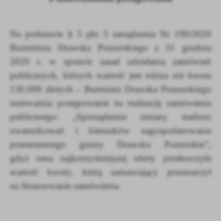
Firmy te działają w charakterze pośredników prezentujących nasze
treści w postaci wiadomości, ofert, komunikatów mediów
społecznościowych.
Na podstawie § 5 pkt 3 zarządzenia Nr 190/2020
Burmistrza Drawska Pomorskiego z 31 grudnia
2020 r. w sprawie zasad udzielania zamówień
publicznych, których wartość jest niższa niż kwota
130.000 złotych – Burmistrz Drawska Pomorskiego
unieważnia postępowanie na realizację zamówienia
publicznego: „Sporządzenie zmiany stadium
uwarunkowań i kierunków zagospodarowania
przestrzennego gminy Drawsko Pomorskie”,
gdyż cena najkorzystniejszej oferty przekroczyła
wartość kwoty, którą zamawiający przeznaczył
na finansowanie zamówienia.