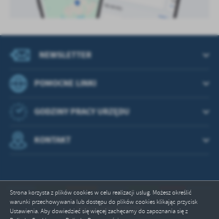
NEWSLETTER
POMOCNE LINKI
GODZINY PRACY URZĘDU
KONTAKT
Strona korzysta z plików cookies w celu realizacji usług. Możesz określić
warunki przechowywania lub dostępu do plików cookies klikając przycisk
Odwiedzin: 2644745
Ustawienia. Aby dowiedzieć się więcej zachęcamy do zapoznania się z