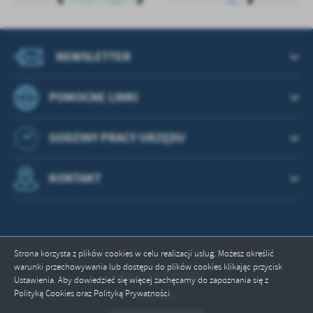
NEWSLETTER
POMOCNE LINKI
GODZINY PRACY URZĘDU
KONTAKT
Strona korzysta z plików cookies w celu realizacji usług. Możesz określić
warunki przechowywania lub dostępu do plików cookies klikając przycisk
Odwiedzin: 2644803
Ustawienia. Aby dowiedzieć się więcej zachęcamy do zapoznania się z
Polityką Cookies oraz Polityką Prywatności.
Online: 2
ZAPISZ WYBRANE