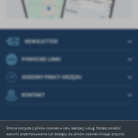
NEWSLETTER
POMOCNE LINKI
GODZINY PRACY URZĘDU
KONTAKT
Strona korzysta z plików cookies w celu realizacji usług. Możesz określić
warunki przechowywania lub dostępu do plików cookies klikając przycisk