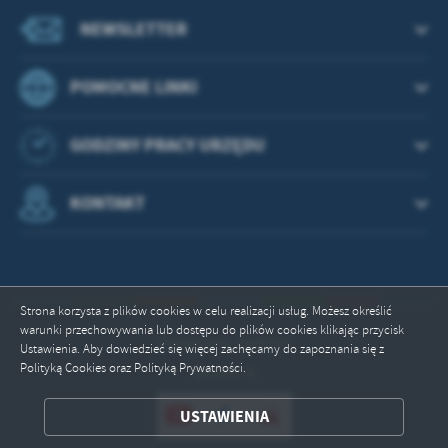
NEWSLETTER
POMOCNE LINKI
GODZINY PRACY URZĘDU
KONTAKT
Strona korzysta z plików cookies w celu realizacji usług. Możesz określić
warunki przechowywania lub dostępu do plików cookies klikając przycisk
ZAPISZ WYBRANE
Odwiedzin: 2644797
Ustawienia. Aby dowiedzieć się więcej zachęcamy do zapoznania się z
Polityką Cookies oraz Polityką Prywatności.
Online: 4
ODRZUĆ WSZYSTKIE
USTAWIENIA
ZEZWÓL NA WSZYSTKIE