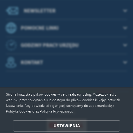
NEWSLETTER
POMOCNE LINKI
GODZINY PRACY URZĘDU
KONTAKT
Strona korzysta z plików cookies w celu realizacji usług. Możesz określić
warunki przechowywania lub dostępu do plików cookies klikając przycisk
Odwiedzin: 2644815
Ustawienia. Aby dowiedzieć się więcej zachęcamy do zapoznania się z
Polityką Cookies oraz Polityką Prywatności.
Online: 6
ZAPISZ WYBRANE
USTAWIENIA
ODRZUĆ WSZYSTKIE