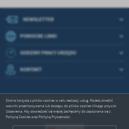
NEWSLETTER
POMOCNE LINKI
GODZINY PRACY URZĘDU
KONTAKT
Strona korzysta z plików cookies w celu realizacji usług. Możesz określić
warunki przechowywania lub dostępu do plików cookies klikając przycisk
Odwiedzin: 2644846
Ustawienia. Aby dowiedzieć się więcej zachęcamy do zapoznania się z
Polityką Cookies oraz Polityką Prywatności.
Online: 1
ZAPISZ WYBRANE