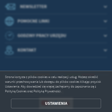
NEWSLETTER
POMOCNE LINKI
GODZINY PRACY URZĘDU
KONTAKT
Strona korzysta z plików cookies w celu realizacji usług. Możesz określić
warunki przechowywania lub dostępu do plików cookies klikając przycisk
Odwiedzin: 2643905
Ustawienia. Aby dowiedzieć się więcej zachęcamy do zapoznania się z
ZAPISZ WYBRANE
Polityką Cookies oraz Polityką Prywatności.
Online: 5
ODRZUĆ WSZYSTKIE
USTAWIENIA