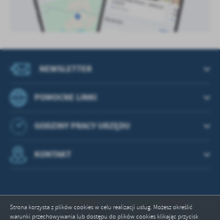
NEWSLETTER
POMOCNE LINKI
GODZINY PRACY URZĘDU
KONTAKT
Strona korzysta z plików cookies w celu realizacji usług. Możesz określić
warunki przechowywania lub dostępu do plików cookies klikając przycisk