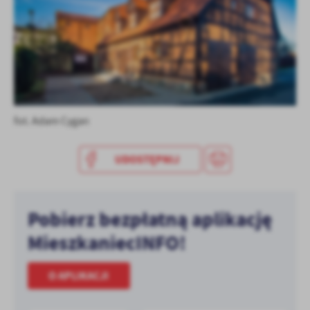
treści w postaci wiadomości, ofert, komunikatów mediów
społecznościowych.
fot. Adam Cygan
UDOSTĘPNIJ
Pobierz bezpłatną aplikację
MieszkaniecINFO!
O APLIKACJI