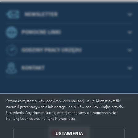
NEWSLETTER
POMOCNE LINKI
GODZINY PRACY URZĘDU
KONTAKT
Strona korzysta z plików cookies w celu realizacji usług. Możesz określić
warunki przechowywania lub dostępu do plików cookies klikając przycisk
Odwiedzin: 2644605
Ustawienia. Aby dowiedzieć się więcej zachęcamy do zapoznania się z
Polityką Cookies oraz Polityką Prywatności.
Online: 3
ZAPISZ WYBRANE
USTAWIENIA