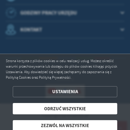
GODZINY PRACY URZĘDU
KONTAKT
Strona korzysta z plików cookies w celu realizacji usług. Możesz określić
warunki przechowywania lub dostępu do plików cookies klikając przycisk
Odwiedzin: 2644333
Ustawienia. Aby dowiedzieć się więcej zachęcamy do zapoznania się z
Polityką Cookies oraz Polityką Prywatności.
Online: 1
ZAPISZ WYBRANE
USTAWIENIA
ODRZUĆ WSZYSTKIE
ODRZUĆ WSZYSTKIE
Copyright by drawsko.pl
ZEZWÓL NA WSZYSTKIE
Powered by
2ClickPortal® - Portale nowej generacji
ZEZWÓL NA WSZYSTKIE