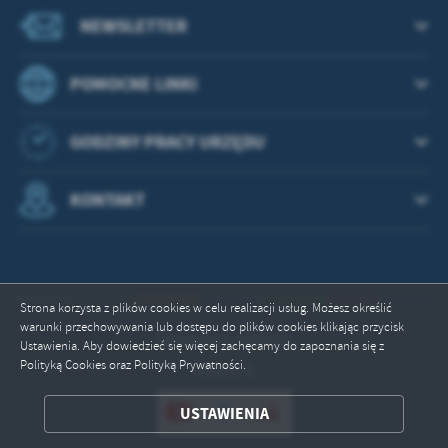
NEWSLETTER
POMOCNE LINKI
GODZINY PRACY URZĘDU
KONTAKT
Strona korzysta z plików cookies w celu realizacji usług. Możesz określić
warunki przechowywania lub dostępu do plików cookies klikając przycisk
Odwiedzin: 2645231
Ustawienia. Aby dowiedzieć się więcej zachęcamy do zapoznania się z
Polityką Cookies oraz Polityką Prywatności.
Online: 8
ZAPISZ WYBRANE
USTAWIENIA