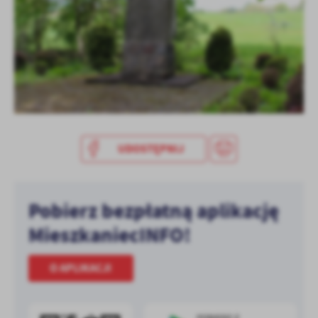
treści w postaci wiadomości, ofert, komunikatów mediów
społecznościowych.
UDOSTĘPNIJ
Pobierz bezpłatną aplikację
MieszkaniecINFO!
O APLIKACJI