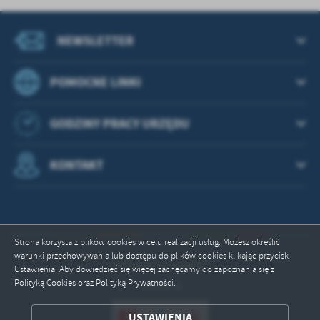
NEWSLETTER
POMOCNE LINKI
GODZINY PRACY URZĘDU
KONTAKT
Strona korzysta z plików cookies w celu realizacji usług. Możesz określić
warunki przechowywania lub dostępu do plików cookies klikając przycisk
Odwiedzin: 2644880
Ustawienia. Aby dowiedzieć się więcej zachęcamy do zapoznania się z
Polityką Cookies oraz Polityką Prywatności.
Online: 8
ZAPISZ WYBRANE
USTAWIENIA