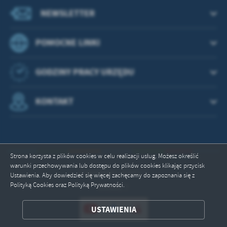
NEWSLETTER
POMOCNE LINKI
GODZINY PRACY URZĘDU
KONTAKT
Strona korzysta z plików cookies w celu realizacji usług. Możesz określić
warunki przechowywania lub dostępu do plików cookies klikając przycisk
Odwiedzin: 2644513
Ustawienia. Aby dowiedzieć się więcej zachęcamy do zapoznania się z
Polityką Cookies oraz Polityką Prywatności.
Online: 7
ZAPISZ WYBRANE
USTAWIENIA
ODRZUĆ WSZYSTKIE