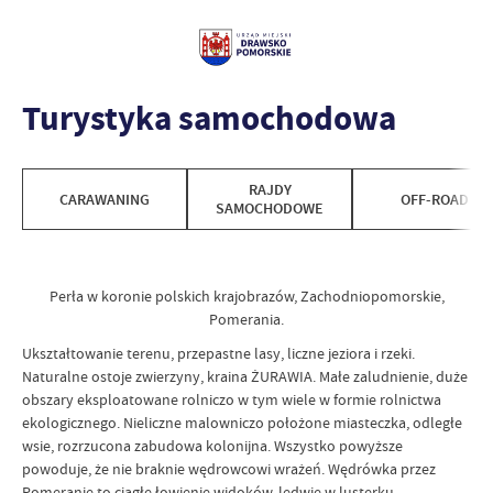
Turystyka samochodowa
RAJDY
CARAWANING
OFF-ROAD
SAMOCHODOWE
Perła w koronie polskich krajobrazów, Zachodniopomorskie,
Pomerania.
Ukształtowanie terenu, przepastne lasy, liczne jeziora i rzeki.
Naturalne ostoje zwierzyny, kraina ŻURAWIA. Małe zaludnienie, duże
obszary eksploatowane rolniczo w tym wiele w formie rolnictwa
ekologicznego. Nieliczne malowniczo położone miasteczka, odległe
wsie, rozrzucona zabudowa kolonijna. Wszystko powyższe
powoduje, że nie braknie wędrowcowi wrażeń. Wędrówka przez
Pomeranię to ciągłe łowienie widoków, ledwie w lusterku