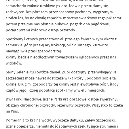
samochodu zniknie urokliwe jezioro, ledwie przeturlamy się
zachwyceni krajobrazem przez sosnowy pachnący, wygrzany w
słońcu las, by na chwilę zapaść w mroczny świerkowy zagajnik zaraz
potem przejmie nas płynnie bukowa pogarbiona pagórkami,
pocięta jarami kolorowa ostoja przyrody .
Spotkamy licznych przedstawicieli ptasiego świata w tym okazy z
samiutkiej góry ptasiej arystokracji; orła dumnego. Żuraw to
niewątpliwie ptasi gospodarz tej
krainy, będzie nieodłącznym towarzyszem oglądanych przez nas
widoków.
Sarny, jelenie, tu i ówdzie daniel. Żubr dostojny, przemykający lis,
szczęściarz może nawet dostrzeże wilka który upodobał sobie tą
krainę. Drugim gospodarzy tej krainy jest niewątpliwie bóbr, ślady
rządów jego licznej populacji spotkamy w wielu miejscach.
Dwa Parki Narodowe, liczne Parki Krajobrazowe, ostoje zwierzyny,
obszary chronionej przyrody, rezerwaty przyrody. Wszystko to czeka
na Was.
Pomerania to kraina wody, wybrzeże Bałtyku, Zalew Szczeciński,
liczne pojezierza, niemała ilość spławnych rzek, tysiące strumieni i